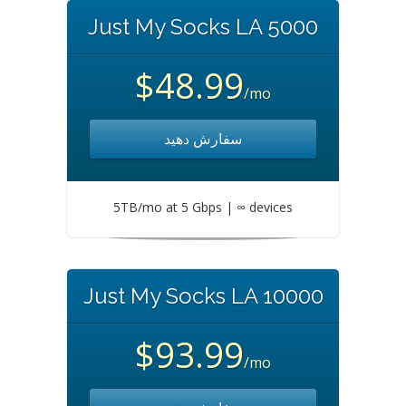
Just My Socks LA 5000
$48.99
/mo
سفارش دهید
5TB/mo at 5 Gbps | ∞ devices
Just My Socks LA 10000
$93.99
/mo