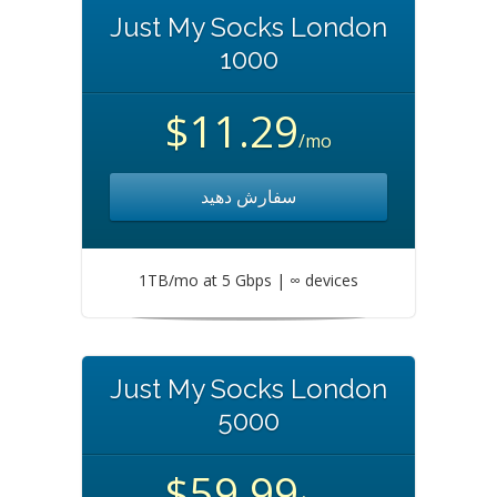
Just My Socks London
1000
$11.29
/mo
سفارش دهید
1TB/mo at 5 Gbps | ∞ devices
Just My Socks London
5000
$59.99