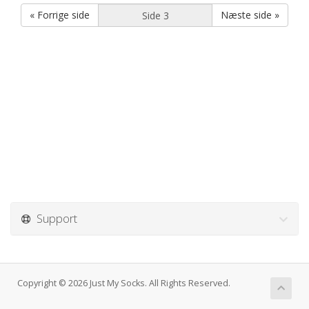
« Forrige side
Næste side »
Support
Copyright © 2026 Just My Socks. All Rights Reserved.