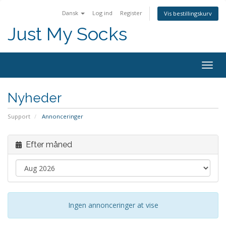
Dansk
Log ind
Register
Vis bestillingskurv
Just My Socks
Togg
navig
Nyheder
Support
Annonceringer
Efter måned
Ingen annonceringer at vise