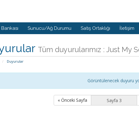
i Bankası
Sunucu/Ağ Durumu
Satış Ortaklığı
İletişim
yurular
Tüm duyurularımız : Just My 
Duyurular
Görüntülenecek duyuru y
« Önceki Sayfa