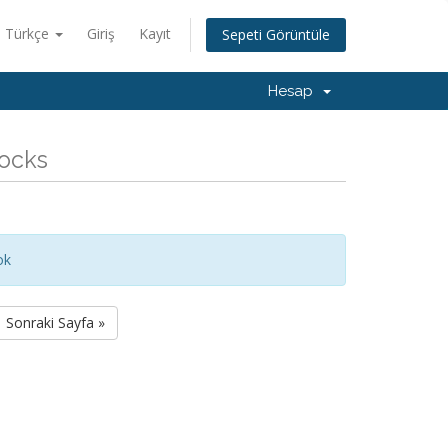
Türkçe
Giriş
Kayıt
Sepeti Görüntüle
Hesap
Socks
ok
Sonraki Sayfa »