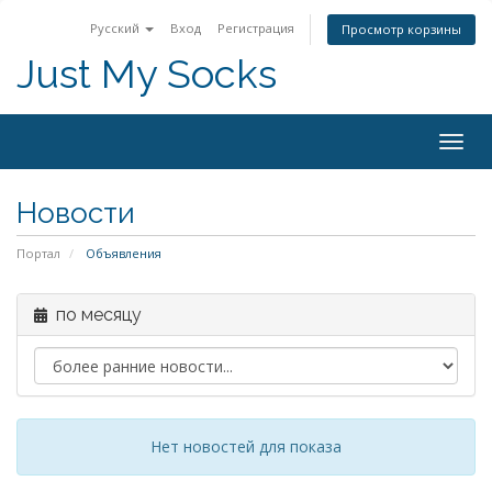
Русский
Вход
Регистрация
Просмотр корзины
Just My Socks
Togg
navig
Новости
Портал
Объявления
по месяцу
Нет новостей для показа