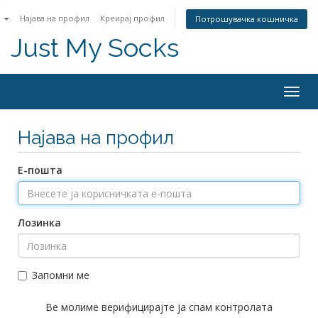
n
Најава на профил
Креирај профил
Потрошувачка кошничка
Just My Socks
Togg
navig
Најава на профил
Е-пошта
Лозинка
Запомни ме
Ве молиме верифицирајте ја спам контролата