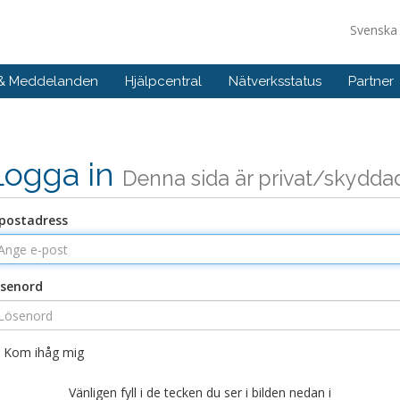
Svensk
 & Meddelanden
Hjälpcentral
Nätverksstatus
Partner
Logga in
Denna sida är privat/skydda
postadress
senord
Kom ihåg mig
Vänligen fyll i de tecken du ser i bilden nedan i