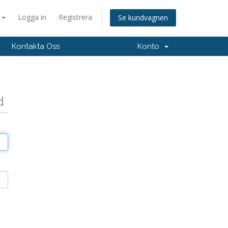
a
Logga in
Registrera
Se kundvagnen
Kontakta Oss
Konto
d