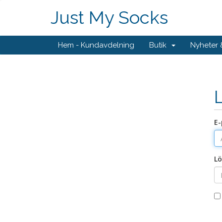
Just My Socks
Hem - Kundavdelning
Butik
Nyheter
E-
Lö