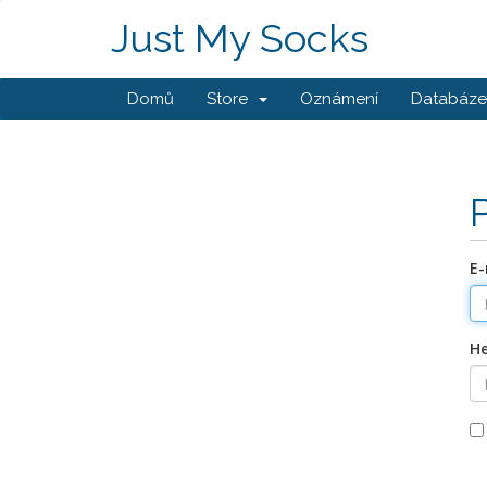
Just My Socks
Domů
Store
Oznámení
Databáze 
E-
He