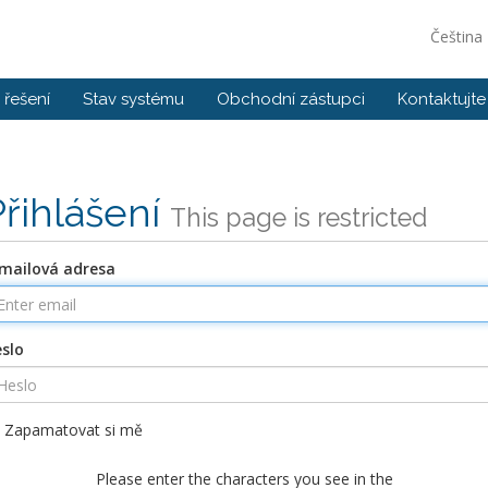
Čeština
řešení
Stav systému
Obchodní zástupci
Kontaktujte
Přihlášení
This page is restricted
mailová adresa
slo
Zapamatovat si mě
Please enter the characters you see in the