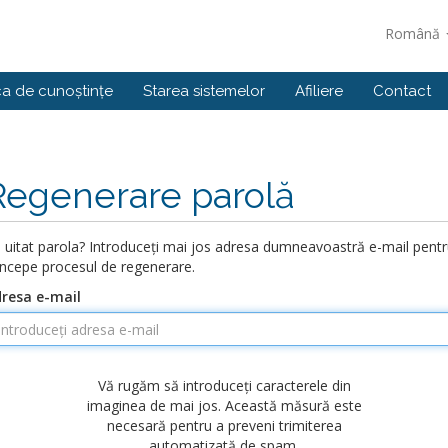
Română
ca de cunoștințe
Starea sistemelor
Afiliere
Contact
Regenerare parolă
i uitat parola? Introduceți mai jos adresa dumneavoastră e-mail pent
începe procesul de regenerare.
resa e-mail
Vă rugăm să introduceți caracterele din
imaginea de mai jos. Această măsură este
necesară pentru a preveni trimiterea
automatizată de spam.