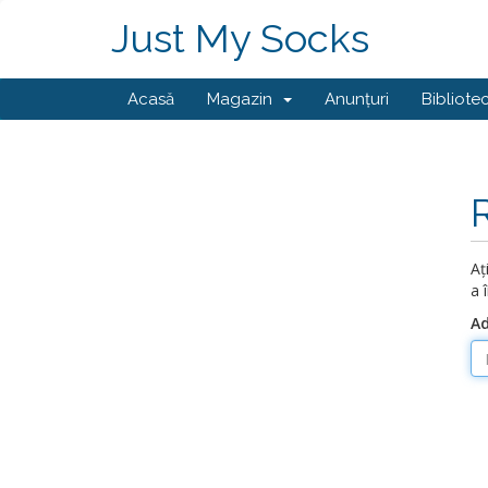
Just My Socks
Acasă
Magazin
Anunțuri
Bibliote
Aț
a 
Ad