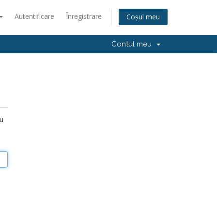
Autentificare
Înregistrare
Coșul meu
Contul meu
ru